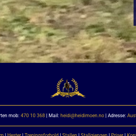
rten mob:
470 10 368
| Mail:
heidi@heidimoen.no
| Adresse:
Aus
em
|
Hester
|
Treningsforhold
|
Stallen
|
Stallgjengen
|
Priser
|
Kon