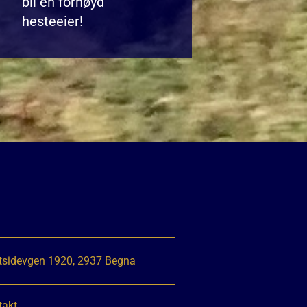
bli en fornøyd
hesteeier!
tsidevgen 1920, 2937 Begna
takt