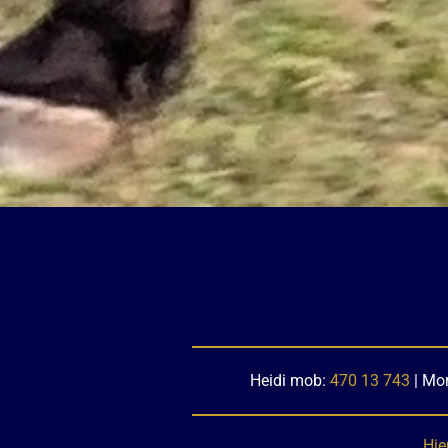
Heidi mob:
470 13 743
| Mo
Hj