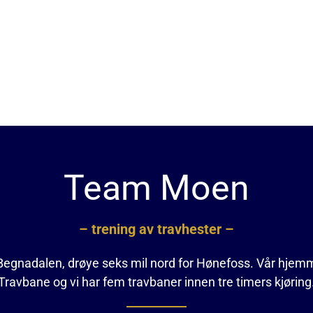
Team Moen
– trening av travhester –
 i Begnadalen, drøye seks mil nord for Hønefoss. Vår hjem
Travbane og vi har fem travbaner innen tre timers kjøring