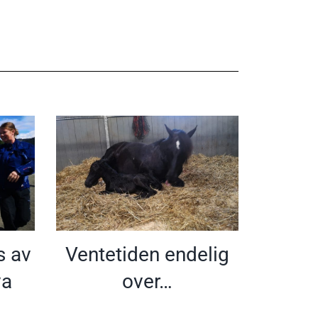
s av
Ventetiden endelig
va
over…