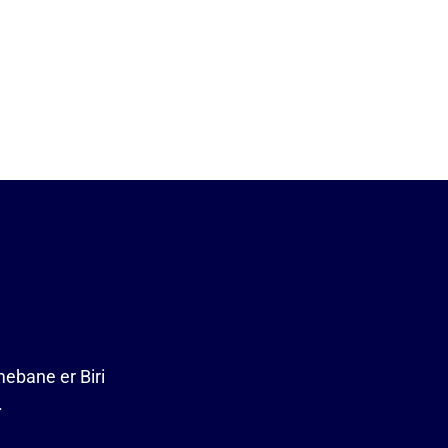
mebane er Biri
.