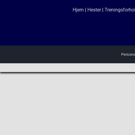
Hjem
|
Hester
|
Treningsforho
Personv